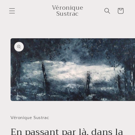
et
Véronique
passer
Panier
Sustrac
au
contenu
Passer aux
informations
produits
Ouvrir
le
média
1
Véronique Sustrac
dans
une
En passant par là, dans la
fenêtre
modale